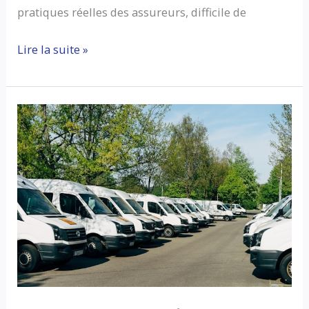
pratiques réelles des assureurs, difficile de
Assurance
Lire la suite »
auto
pour
retraité
:
5
idées
reçues
et
la
réalité
après
70