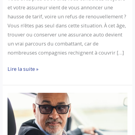
et votre assureur vient de vous annoncer une
hausse de tarif, voire un refus de renouvellement ?
Vous n’êtes pas seul dans cette situation. À cet âge,
trouver ou conserver une assurance auto devient
un vrai parcours du combattant, car de
nombreuses compagnies rechignent à couvrir […]
Assurance
Lire la suite »
auto
pour
les
plus
de
90
ans