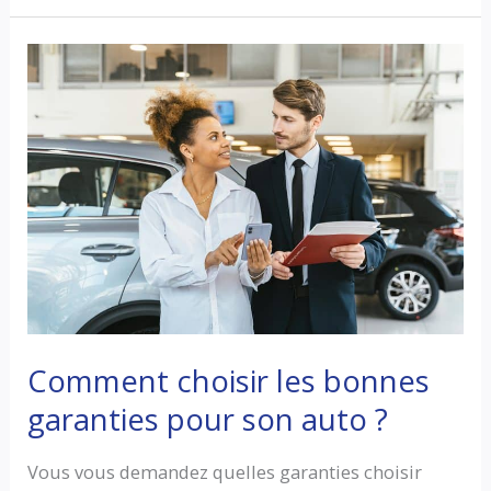
d’assurance
auto
au
Maroc
:
guide
complet
pour
bien
choisir
Comment choisir les bonnes
garanties pour son auto ?
Vous vous demandez quelles garanties choisir