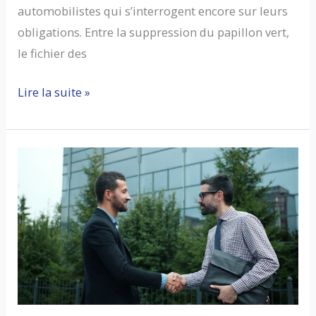
automobilistes qui s’interrogent encore sur leurs
obligations. Entre la suppression du papillon vert,
le fichier des
Vignette
Lire la suite »
assurance
auto
obligatoire
:
tout
savoir