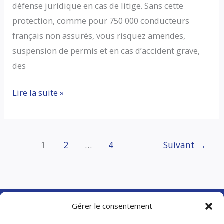
défense juridique en cas de litige. Sans cette
protection, comme pour 750 000 conducteurs
français non assurés, vous risquez amendes,
suspension de permis et en cas d’accident grave,
des
Comprendre
Lire la suite »
et
choisir
son
1
2
…
4
Suivant
→
Assurance
Auto
:
Tout
Gérer le consentement
Ce
Chazster.com