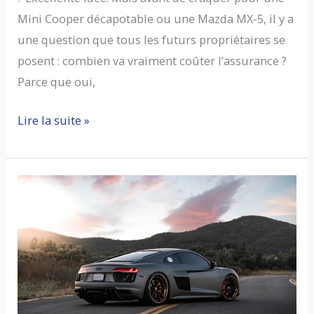
Mini Cooper décapotable ou une Mazda MX-5, il y a
une question que tous les futurs propriétaires se
posent : combien va vraiment coûter l’assurance ?
Parce que oui,
Assurance
Lire la suite »
auto
cabriolet
:
prix
réels
et
pièges
à
éviter